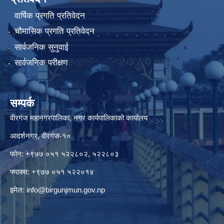
वार्षिक प्रगति प्रतिवेदन
चौमासिक प्रगति प्रतिवेदन
सार्वजनिक सुनुवाई
सार्वजनिक परीक्षण
सम्पर्क
वीरगंज महानगरपालिका, नगर कार्यपालिकाको कार्यालय
आदर्शनगर, वीरगंज-१०
फोन: +९७७ ०५१ ५२२८०२, ५२२८०३
फ्याक्स: +९७७ ०५१ ५२२०१४
इमेल:
info@birgunjmun.gov.np