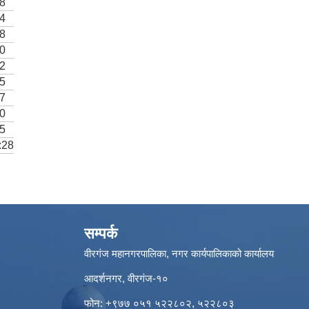
08
14
18
20
22
25
27
30
55
:28
सम्पर्क
वीरगंज महानगरपालिका, नगर कार्यपालिकाको कार्यालय
आदर्शनगर, वीरगंज-१०
फोन: +९७७ ०५१ ५२२८०२, ५२२८०३