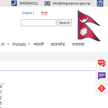
9855084111
info@birgunjmun.gov.np
English
नेपाली
Search form
Search
.P.
Portals
ग्यालरी
डाउन्लोड
राजपत्र
39
57
02
05