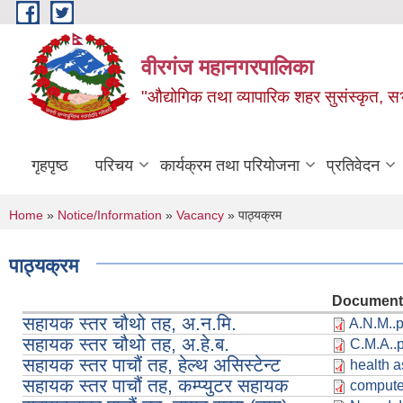
Skip to main content
वीरगंज महानगरपालिका
"औद्योगिक तथा व्यापारिक शहर सुसंस्कृत, सभ
गृहपृष्ठ
परिचय
कार्यक्रम तथा परियोजना
प्रतिवेदन
You are here
Home
»
Notice/Information
»
Vacancy
» पाठ्यक्रम
पाठ्यक्रम
Document
सहायक स्तर चौथो तह, अ.न.मि.
A.N.M..p
सहायक स्तर चौथो तह, अ.हे.ब.
C.M.A..
सहायक स्तर पाचौं तह, हेल्थ असिस्टेन्ट
health a
सहायक स्तर पाचौं तह, कम्प्युटर सहायक
computer