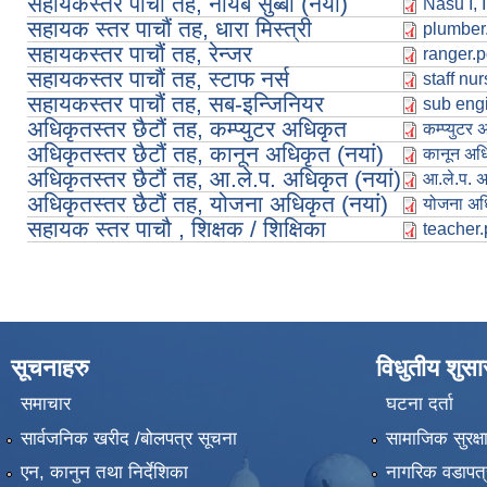
सहायकस्तर पाचौं तह, नायब सुब्बा (नया)
Nasu I, I
सहायक स्तर पाचौं तह, धारा मिस्त्री
plumber
सहायकस्तर पाचौं तह, रेन्जर
ranger.p
सहायकस्तर पाचौं तह, स्टाफ नर्स
staff nu
सहायकस्तर पाचौं तह, सब-इन्जिनियर
sub engi
अधिकृतस्तर छैटौं तह, कम्प्युटर अधिकृत
कम्प्युटर
अधिकृतस्तर छैटौं तह, कानून अधिकृत (नयां)
कानून अध
अधिकृतस्तर छैटौं तह, आ.ले.प. अधिकृत (नयां)
आ.ले.प. 
अधिकृतस्तर छैटौं तह, योजना अधिकृत (नयां)
योजना अध
सहायक स्तर पाचौ , शिक्षक / शिक्षिका
teacher.
सूचनाहरु
विधुतीय शुस
समाचार
घटना दर्ता
सार्वजनिक खरीद /बोलपत्र सूचना
सामाजिक सुरक्ष
एन, कानुन तथा निर्देशिका
नागरिक वडापत्