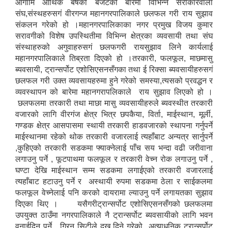
आगामि आर्थिक बर्षको बजेटको बारेमा विभिन्न सरोकारवाला
संघ,संस्थहरुसगं वीरगन्ज महानगरपालिकाले छलफल गरी राय सुझाव
संकलन गरेको हो ।महानगरपालिकाका नगर प्रमुख विजय कुमार
सरावगीको विशेष उपस्थितीमा विभिन्न क्षेत्रका व्यवसायी तथा संघ
संस्थाहरुको अगुवाहरुसगं छलफगरी रायसुझाव लिने कार्यलाई
महानगरपालिकाले तिब्रता दिएको हो ।तरकारी, फलफूल, माछमासु
ब्यवसायी, ट्रान्सर्पोट एशोसिएसनसँगका तथा ई रिक्सा ब्यवसायीहरुसगं
छलफल गरी उक्त व्यवसायहरुमा हुने गरेको समस्या,त्यसको प्रवद्धन र
व्यवस्थापन को बारेमा महानगरापलिकाले राय सुझाव लिएको हो ।
छलफलमा तरकारी तथा माछा मासु व्यवसायीहरुले ब्यवस्थीत तरकारी
वजारको लागि वीरगंज क्षेत्र भित्र छपकैया, विर्ता, माईस्थान, मूर्ली,
गण्डक क्षेत्र आसपासमा स्थायी तरकारी हाडवजारको स्थापना गर्नुपर्ने
माईस्थानमा रहेको थोक तरकारी वजारलाई त्यहाँबाट अन्यत्र सार्नुपर्ने
,कुहिएको तरकारी सडकमा फ्याक्नेलाई पाँच सय भन्दा वढी जरीवाना
लगाउनु पर्ने , फूटपाथमा फलफूल र तरकारी वेच्न रोक लगाउनु पर्ने ,
घण्टा देखि माईस्थान सम्म सडकमा लगाईएको तरकारी वजारलाई
त्यहाँबाट हटाउनु पर्ने र अस्थायी रुपमा सडकमा ठेला र साईकलमा
फलफूल वेच्नेलाई पनि करको दायरामा ल्याउनु पर्ने लगायतका सुझाव
दिएका थिए । यसैगरीट्रान्सर्पोट एशोसिएसनसँगको छलफलमा
उपयुक्त ठाउँमा नगरपालिकाले नै ट्रान्सर्पोट ब्यवसायीको लागि भवन
वनाईदिनु पर्ने, ग्रिन सिटीले दुख दिने गरेको अत्याधुनिक ट्रान्सर्पोट