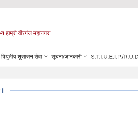
्य हाम्रो वीरगंज महानगर"
विधुतीय शुसासन सेवा
सूचना/जानकारी
S.T.I.U.E.I.P./R.U.D
 l