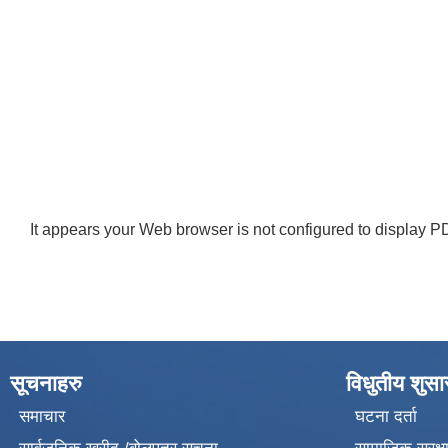
It appears your Web browser is not configured to display PD
सूचनाहरु
विधुतीय शुस
समाचार
घटना दर्ता