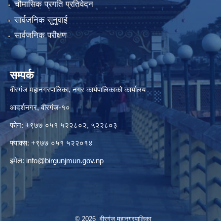
चौमासिक प्रगति प्रतिवेदन
सार्वजनिक सुनुवाई
सार्वजनिक परीक्षण
सम्पर्क
वीरगंज महानगरपालिका, नगर कार्यपालिकाको कार्यालय
आदर्शनगर, वीरगंज-१०
फोन: +९७७ ०५१ ५२२८०२, ५२२८०३
फ्याक्स: +९७७ ०५१ ५२२०१४
इमेल:
info@birgunjmun.gov.np
© 2026 वीरगंज महानगरपालिका